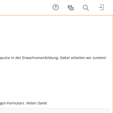
Hilfe
Anmel
Sprache
Suche
mpulse in der Erwachsenenbildung. Dabei arbeiten wir zumeist
ogin-Formulars. Vielen Dank!